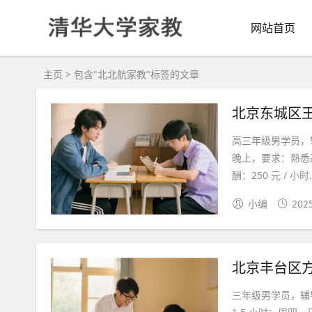
网站首页
主页
> 包含"北北航家教"标签的文章
北京东城区
高三年级男学员，
晚上，要求：熟悉
酬：250 元 / 小时..
小编
202
北京丰台区
三年级男学员，辅