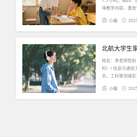
1.5 小时；周四
味教学内容，激发学
小编
202
北航大学生家
姓名：李老师性别
科）/ 信息与通
天、工科等领域实力
小编
202