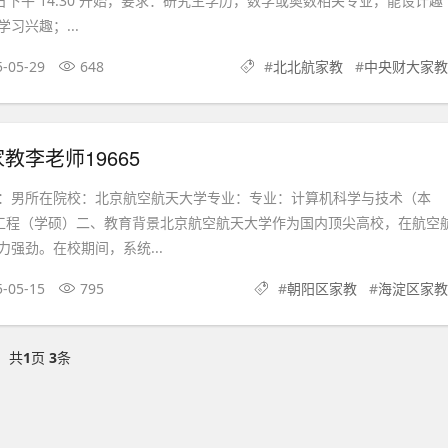
、日下午 14:30 开始，要求：研究生学历，数学或奥数相关专业，能设计趣
习兴趣；...
5-05-29
648
#
北北航家教
#
中央财大家教
教李老师19665
：男所在院校：北京航空航天大学专业：专业：计算机科学与技术（本
信工程（学硕）二、教育背景北京航空航天大学作为国内顶尖高校，在航空
强劲。在校期间，系统...
5-05-15
795
#
朝阳区家教
#
海淀区家教
共
1
页
3
条