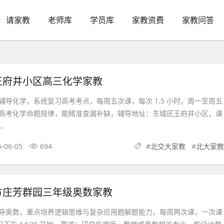
请家教
老师库
学员库
家教资费
家教问答
王府井小区高三化学家教
辅导化学，系统复习高考考点，每周五次课，每次 1.5 小时，周一至周五
高考化学命题规律，能精准查漏补缺，辅导地址：东城区王府井小区，课
.
5-06-05
694
#
北交大家教
#
北大家教
方庄芳群园三年级奥数家教
导奥数，重点培养逻辑思维与复杂应用题解题能力，每周两次课，一次课